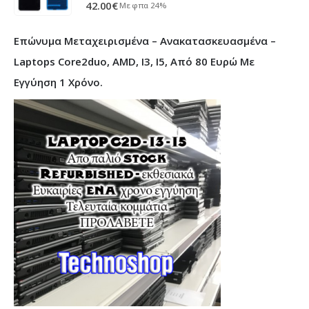
0
out of 5
42.00
€
Με φπα 24%
Επώνυμα Μεταχειρισμένα – Ανακατασκευασμένα –
Laptops Core2duo, AMD, I3, I5, Από 80 Ευρώ Με
Εγγύηση 1 Χρόνο.