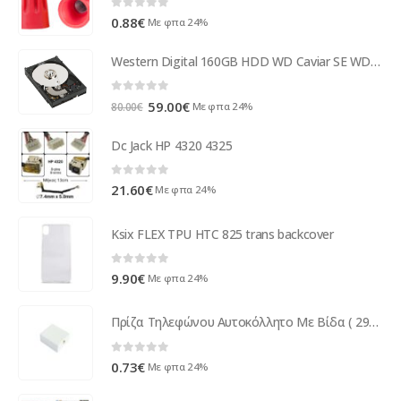
0
out of 5
0.88
€
Με φπα 24%
Western Digital 160GB HDD WD Caviar SE WD1600JB IDE 3.5"
0
out of 5
Original
Η
59.00
€
Με φπα 24%
80.00
€
price
τρέχουσα
was:
τιμή
Dc Jack HP 4320 4325
80.00€.
είναι:
59.00€.
0
out of 5
21.60
€
Με φπα 24%
Ksix FLEX TPU HTC 825 trans backcover
0
out of 5
9.90
€
Με φπα 24%
Πρίζα Τηλεφώνου Αυτοκόλλητο Με Βίδα ( 29010 )
0
out of 5
0.73
€
Με φπα 24%