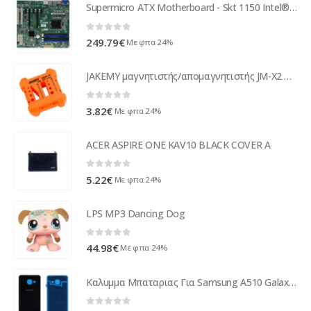
Supermicro ATX Motherboard - Skt 1150 Intel® C226 - 32 GB DDR3 MBD-X10SAE-O
0
out of 5
249.79
€
Με φπα 24%
JAKEMY μαγνητιστής/απομαγνητιστής JM-X2 για κατσαβίδια, 1.3-7mm
0
out of 5
3.82
€
Με φπα 24%
ACER ASPIRE ONE KAV10 BLACK COVER A
0
out of 5
5.22
€
Με φπα 24%
LPS MP3 Dancing Dog
0
out of 5
44.98
€
Με φπα 24%
Καλυμμα Μπαταριας Για Samsung A510 Galaxy A5 2016 Μαυρο Grade A