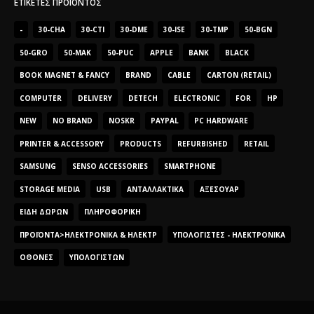
ΕΤΙΚΈΤΕΣ ΠΡΟΪΌΝΤΟΣ
-
30-CHA
30-CTI
30-DME
30-ISE
30-TMP
50-BGN
50-GRO
50-MAK
50-PUC
APPLE
BANK
BLACK
BOOK MAGNET & FANCY
BRAND
CABLE
CARTON (RETAIL)
COMPUTER
DELIVERY
DETECH
ELECTRONIC
FOR
HP
NEW
NO BRAND
NOSKR
PAYPAL
PC HARDWARE
PRINTER & ACCESSORY
PRODUCTS
REFURBISHED
RETAIL
SAMSUNG
SENSO ACCESSORIES
SMARTPHONE
STORAGE MEDIA
USB
ΑΝΤΑΛΛΑΚΤΙΚΆ
ΑΞΕΣΟΥΆΡ
ΕΊΔΗ ΔΏΡΩΝ
ΠΛΗΡΟΦΟΡΙΚΉ
ΠΡΟΪΌΝΤΑ>ΗΛΕΚΤΡΟΝΙΚΆ & ΗΛΕΚΤΡ
ΥΠΟΛΟΓΙΣΤΈΣ - ΗΛΕΚΤΡΟΝΙΚΆ
ΟΘΌΝΕΣ
ΥΠΟΛΟΓΙΣΤΏΝ