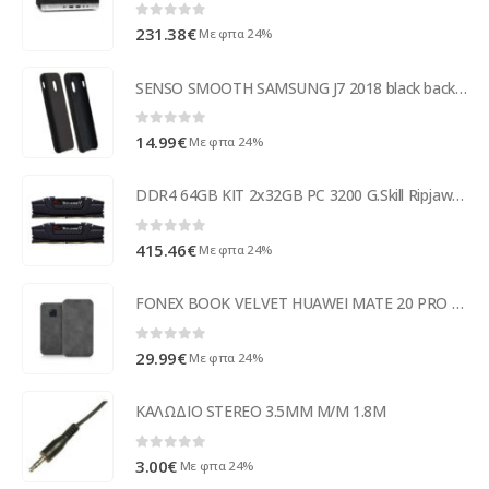
0
out of 5
231.38
€
Με φπα 24%
SENSO SMOOTH SAMSUNG J7 2018 black backcover
0
out of 5
14.99
€
Με φπα 24%
DDR4 64GB KIT 2x32GB PC 3200 G.Skill Ripjaws V F4-3200C16D-64GVK
0
out of 5
415.46
€
Με φπα 24%
FONEX BOOK VELVET HUAWEI MATE 20 PRO grey
0
out of 5
29.99
€
Με φπα 24%
ΚΑΛΩΔΙΟ STEREO 3.5MM M/M 1.8M
0
out of 5
3.00
€
Με φπα 24%