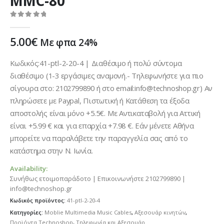
MMC-80
0
out of 5
5.00
€
Με φπα 24%
Κωδικός:41-ptl-2-20-4 | Διαθέσιμο ή πολύ σύντομα
διαθέσιμο (1-3 εργάσιμες αναμονή.- Τηλεφωνήστε για πιο
σίγουρα στο: 2102799890 ή στο email:info@technoshop.gr) Αν
πληρώσετε με Paypal, Πιστωτική ή Κατάθεση τα έξοδα
αποστολής είναι μόνο +5.5€. Με Αντικαταβολή για Αττική
είναι +5.99 € και για επαρχία +7.98 €. Εάν μένετε Αθήνα
μπορείτε να παραλάβετε την παραγγελία σας από το
κατάστημα στην Ν. Ιωνία.
Availability:
Συνήθως ετοιμοπαράδοτο | Επικοινωνήστε 2102799890 |
info@technoshop.gr
Κωδικός προϊόντος:
41-ptl-2-20-4
Κατηγορίες:
Moblie Multimedia Music Cables
,
Αξεσουάρ κινητών
,
Προϊόντα Technoshop
,
Τηλεφωνία και Αξεσουάρ