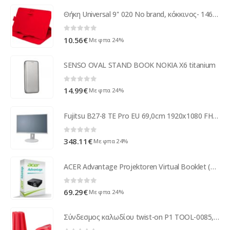
Θήκη Universal 9'' 020 No brand, κόκκινος- 14661
0
out of 5
10.56
€
Με φπα 24%
SENSO OVAL STAND BOOK NOKIA X6 titanium
0
out of 5
14.99
€
Με φπα 24%
Fujitsu B27-8 TE Pro EU 69,0cm 1920x1080 FHD DP/HDMI/VGA S26361-K1641-V140
0
out of 5
348.11
€
Με φπα 24%
ACER Advantage Projektoren Virtual Booklet (P) SV.WPRAP.A09
0
out of 5
69.29
€
Με φπα 24%
Σύνδεσμος καλωδίου twist-on P1 TOOL-0085, Φ8.6mmx15.2mm, κόκκινος, 25τμχ