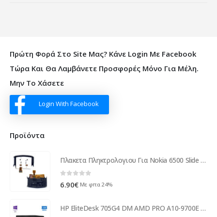
Πρώτη Φορά Στο Site Μας? Κάνε Login Με Facebook
Τώρα Και Θα Λαμβάνετε Προσφορές Μόνο Για Μέλη.
Μην Το Χάσετε
Login With Facebook
Προϊόντα
Πλακετα Πληκτρολογιου Για Nokia 6500 Slide Αριθμητικου-Κατω OR
0
out of 5
6.90
€
Με φπα 24%
HP EliteDesk 705G4 DM AMD PRO A10-9700E R7/4GB DDR4/500GB/No ODD/10H Grade A Refurbished PC ( 96345 )