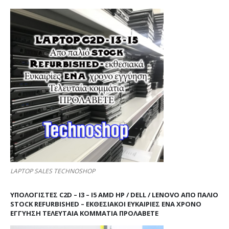
LAPTOP SALES TECHNOSHOP
ΥΠΟΛΟΓΙΣΤΕΣ C2D – I3 – I5 AMD HP / DELL / LENOVO ΑΠΟ ΠΑΛΙΌ
STOCK REFURBISHED – ΕΚΘΕΣΙΑΚΟΊ ΕΥΚΑΙΡΊΕΣ ΈΝΑ ΧΡΌΝΟ
ΕΓΓΎΗΣΗ ΤΕΛΕΥΤΑΊΑ ΚΟΜΜΆΤΙΑ ΠΡΟΛΑΒΕΤΕ