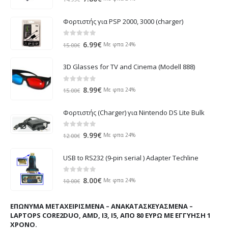
price
τρέχουσα
was:
τιμή
Φορτιστής για PSP 2000, 3000 (charger)
14.99€.
είναι:
7.80€.
0
out of 5
Original
Η
6.99
€
Με φπα 24%
15.00
€
price
τρέχουσα
was:
τιμή
3D Glasses for TV and Cinema (Modell 888)
15.00€.
είναι:
6.99€.
0
out of 5
Original
Η
8.99
€
Με φπα 24%
15.00
€
price
τρέχουσα
was:
τιμή
Φορτιστής (Charger) για Nintendo DS Lite Bulk
15.00€.
είναι:
8.99€.
0
out of 5
Original
Η
9.99
€
Με φπα 24%
12.00
€
price
τρέχουσα
was:
τιμή
USB to RS232 (9-pin serial ) Adapter Techline
12.00€.
είναι:
9.99€.
0
out of 5
Original
Η
8.00
€
Με φπα 24%
10.00
€
price
τρέχουσα
was:
τιμή
ΕΠΏΝΥΜΑ ΜΕΤΑΧΕΙΡΙΣΜΈΝΑ – ΑΝΑΚΑΤΑΣΚΕΥΑΣΜΈΝΑ –
10.00€.
είναι:
LAPTOPS CORE2DUO, AMD, I3, I5, ΑΠΌ 80 ΕΥΡΏ ΜΕ ΕΓΓΎΗΣΗ 1
8.00€.
ΧΡΌΝΟ.