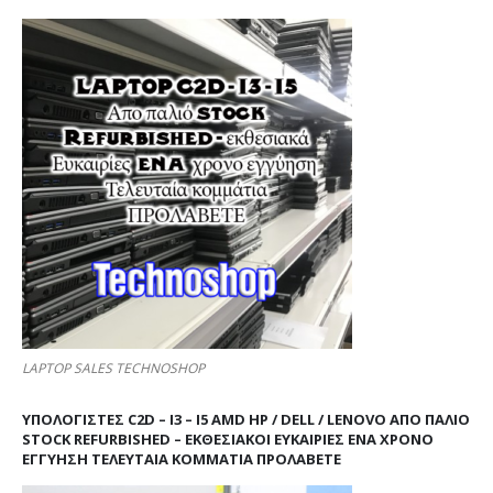
LAPTOP SALES TECHNOSHOP
ΥΠΟΛΟΓΙΣΤΕΣ C2D – I3 – I5 AMD HP / DELL / LENOVO ΑΠΟ ΠΑΛΙΌ
STOCK REFURBISHED – ΕΚΘΕΣΙΑΚΟΊ ΕΥΚΑΙΡΊΕΣ ΈΝΑ ΧΡΌΝΟ
ΕΓΓΎΗΣΗ ΤΕΛΕΥΤΑΊΑ ΚΟΜΜΆΤΙΑ ΠΡΟΛΑΒΕΤΕ