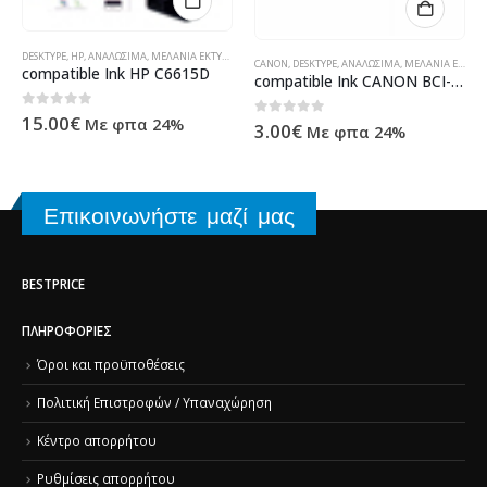
DESKTYPE
,
HP
,
ΑΝΑΛΏΣΙΜΑ
,
ΜΕΛΆΝΙΑ ΕΚΤΥΠΩΤΏΝ
,
ΠΡΟΪΌΝΤΑ TECHNOSHOP
,
ΣΥΜΒΑΤΆ ΜΕΛΆΝΙΑ
,
ΥΠ
ΛΆΝΙΑ
,
ΥΠΟΛΟΓΙΣΤΈΣ - ΗΛΕΚΤΡΟΝΙΚΆ
CANON
,
DESKTYPE
,
ΑΝΑΛΏΣΙΜΑ
,
ΜΕΛΆΝΙΑ ΕΚΤΥΠΩΤΏΝ
compatible Ink HP C6615D
compatible Ink CANON BCI-6Y
,
ΠΡΟΪΌΝΤΑ TECHNOSHOP
,
ΣΥΜΒΑΤΆ ΜΕΛΆΝΙΑ
,
ΥΠΟΛΟΓΙΣΤΈΣ - ΗΛΕΚΤΡΟΝΙΚΆ
0
out of 5
15.00
€
Με φπα 24%
0
out of 5
3.00
€
Με φπα 24%
Επικοινωνήστε μαζί μας
BESTPRICE
ΠΛΗΡΟΦΟΡΊΕΣ
Όροι και προϋποθέσεις
Πολιτική Επιστροφών / Υπαναχώρηση
Κέντρο απορρήτου
Ρυθμίσεις απορρήτου