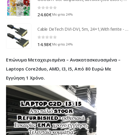
0
out of 5
24.60
€
Με φπα 24%
Cable DeTech DVI-DVI, 5m, 24+1,With ferrite - 18186
0
out of 5
14.98
€
Με φπα 24%
Επώνυμα Μεταχειρισμένα – Ανακατασκευασμένα –
Laptops Core2duo, AMD, I3, I5, Από 80 Ευρώ Με
Εγγύηση 1 Χρόνο.