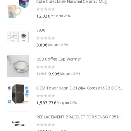
Cute Collectable Narwhal Ceramic Mug
0
out of 5
12.32
€
Με φπα 24%
7836
0
out of 5
3.60
€
Με φπα 24%
USB Coffee Cup Warmer
0
out of 5
Original
Η
9.99
€
Με φπα 24%
14.96
€
price
τρέχουσα
was:
τιμή
OEM Tower Xeon E-2124(4-Cores)/16GB DDR4/512GB M.2 SSD/Nvidia 2GB/DVD/10P Grade A+ Workstation Refer ( 97325 )
14.96€.
είναι:
9.99€.
0
out of 5
1,587.77
€
Με φπα 24%
REPLACEMENT BRACELET FOR SENSO FB5 black
0
out of 5