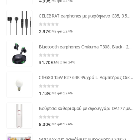
4.99
€
Με φπα 24%
CELEBRAT earphones με μικρόφωνο G35, 3.5mm σύνδεση, 10mm, 1.2m, μαύρα
0
out of 5
2.97
€
Με φπα 24%
Bluetooth earphones Onikuma T308, Black - 20692
0
out of 5
31.70
€
Με φπα 24%
Cfl-G80 15W E27 64K Ψυχρό L. Λαμπτήρας Οικονομίας
0
out of 5
1.13
€
Με φπα 24%
Βούρτσα καθαρισμού με σφουγγάρι DA177 με σύστημα στύψης, 29cm, λευκή-γκρι
0
out of 5
8.00
€
Με φπα 24%
GOOBAY σετ ασφάλειες αυτοκινήτου 20357, 101τμχ