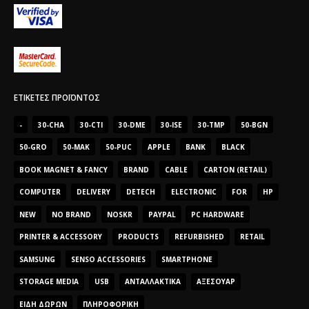
ΕΤΙΚΈΤΕΣ ΠΡΟΪΌΝΤΟΣ
-
30-CHA
30-CTI
30-DME
30-ISE
30-TMP
50-BGN
50-GRO
50-MAK
50-PUC
APPLE
BANK
BLACK
BOOK MAGNET & FANCY
BRAND
CABLE
CARTON (RETAIL)
COMPUTER
DELIVERY
DETECH
ELECTRONIC
FOR
HP
NEW
NO BRAND
NOSKR
PAYPAL
PC HARDWARE
PRINTER & ACCESSORY
PRODUCTS
REFURBISHED
RETAIL
SAMSUNG
SENSO ACCESSORIES
SMARTPHONE
STORAGE MEDIA
USB
ΑΝΤΑΛΛΑΚΤΙΚΆ
ΑΞΕΣΟΥΆΡ
ΕΊΔΗ ΔΏΡΩΝ
ΠΛΗΡΟΦΟΡΙΚΉ