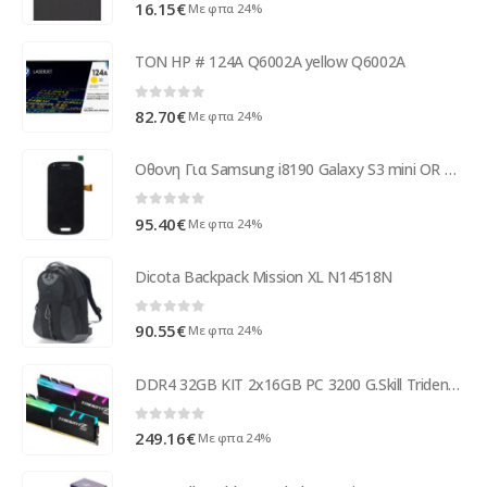
0
out of 5
16.15
€
Με φπα 24%
TON HP # 124A Q6002A yellow Q6002A
0
out of 5
82.70
€
Με φπα 24%
Οθονη Για Samsung i8190 Galaxy S3 mini OR Με Τζαμι Μαυρο Χωρις Εμπρος Μερος Προσοψης
0
out of 5
95.40
€
Με φπα 24%
Dicota Backpack Mission XL N14518N
0
out of 5
90.55
€
Με φπα 24%
DDR4 32GB KIT 2x16GB PC 3200 G.Skill TridentZ RGB F4-3200C16D-32GTZR
0
out of 5
249.16
€
Με φπα 24%