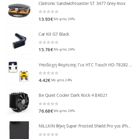
Clatronic Sandwichtoaster ST 3477 Grey-Inox
0
out of 5
13.93
€
Με φπα 24%
Car Kit G7 Black
0
out of 5
15.76
€
Με φπα 24%
Υποδοχη Φορτισης Για HTC Touch HD-T8282 Micro Usb 11 Pins OR
0
out of 5
4.42
€
Με φπα 24%
Be Quiet Cooler Dark Rock 4 BK021
0
out of 5
76.68
€
Με φπα 24%
NILLKIN θήκη Super Frosted Shield Pro για iPhone 15 Pro Max, μαύρη