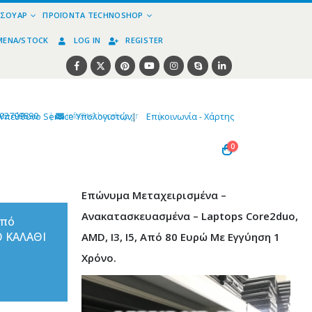
ΕΣΟΥΆΡ
ΠΡΟΪΌΝΤΑ TECHNOSHOP
ΜΈΝΑ/STOCK
LOG IN
REGISTER
02799890
|
info@technoshop,gr
|
Υπεύθυνο Service Υπολογιστών
|
Επικοινωνία - Χάρτης
0
Επώνυμα Μεταχειρισμένα –
Ανακατασκευασμένα – Laptops Core2duo,
από
Ο ΚΑΛΑΘΙ
AMD, I3, I5, Από 80 Ευρώ Με Εγγύηση 1
Χρόνο.