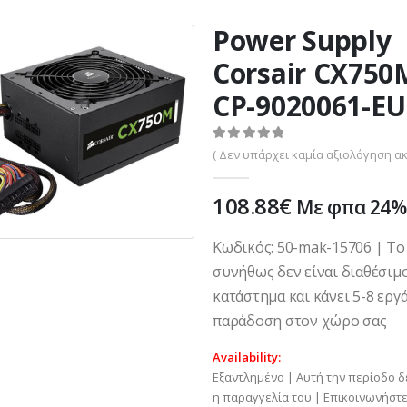
Power Supply
Corsair CX750
CP-9020061-EU
0
out of 5
( Δεν υπάρχει καμία αξιολόγηση ακ
108.88
€
Με φπα 24%
Κωδικός: 50-mak-15706 | Το
συνήθως δεν είναι διαθέσιμ
κατάστημα και κάνει 5-8 εργά
παράδοση στον χώρο σας
Availability:
Εξαντλημένο | Αυτή την περίοδο δ
η παραγγελία του | Επικοινωνήστε