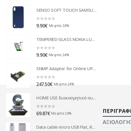
price
τρέχουσα
was:
τιμή
SENSO SOFT TOUCH SAMSUNG A10 blue backcover
10.00€.
είναι:
7.99€.
0
out of 5
9.90
€
Με φπα 24%
TEMPERED GLASS NOKIA LUMIA 550
0
out of 5
9.90
€
Με φπα 24%
SNMP Adapter for Online UPS series ( 93141 )
0
out of 5
247.50
€
Με φπα 24%
HOME USE διακοσμητικό συντριβάνι HUH-0174, φωτιζόμενο, 30x23x40cm
ΠΕΡΙΓΡΑΦ
0
out of 5
69.87
€
Με φπα 24%
ΑΞΙΟΛΟΓΉΣ
Data cable micro USB Flat, Remax RE-005m, 1m, White - 14362