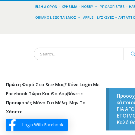
ΕΊΔΗ ΔΏΡΩΝ – ΧΡΉΣΙΜΑ – HOBBY
ΥΠΟΛΟΓΙΣΤΈΣ – ΗΛ
ΟΙΚΙΑΚΌΣ ΕΞΟΠΛΙΣΜΌΣ
APPLE
ΣΥΣΚΕΥΈΣ – ΑΝΤΆΠΤ
Πρώτη Φορά Στο Site Μας? Κάνε Login Με
Facebook Τώρα Και Θα Λαμβάνετε
Προσοχ
κάποιο
Προσφορές Μόνο Για Μέλη. Μην Το
ΓΙΑ ΑΓ
Χάσετε
ΕΤΟΙΜ
Καλό θα
Login With Facebook