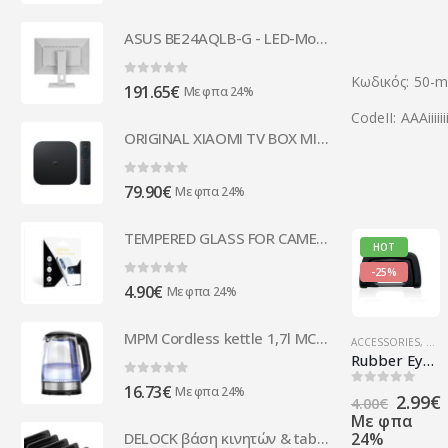
ASUS BE24AQLB-G - LED-Monitor - 61.13cm (24.1)
Κωδικός: 50-
0
out of 5
191.65
€
Με φπα 24%
CodeII: ΑΑΑiiiiiii
ORIGINAL XIAOMI TV BOX MI (S) EU
0
out of 5
79.90
€
Με φπα 24%
TEMPERED GLASS FOR CAMERA LENS XIAOMI MI 10T LITE
HOT
-25%
0
out of 5
4.90
€
Με φπα 24%
MPM Cordless kettle 1,7l MCZ-78
ACCESSORIES
,
GAD
Rubber Eyecup DK-24 for Nikon D5000 D3100 D3000/ D5100 DSLR Camera
0
out of 5
16.73
€
Με φπα 24%
0
out of 5
Origin
2.99
€
4.00
€
price
Με φπα
was:
24%
DELOCK βάση κινητών & tablet 18366, έως 6 συσκευές, μαύρη