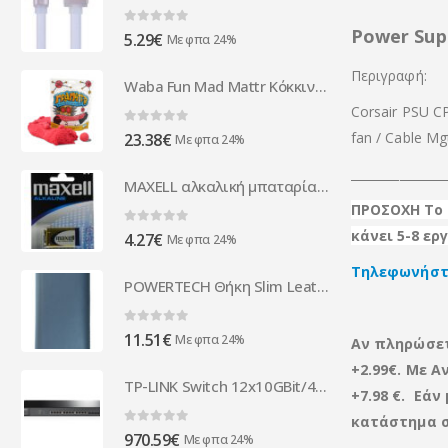
Power Sup
0
out of 5
5.29
€
Με φπα 24%
Περιγραφή:
Waba Fun Mad Mattr Κόκκινο χρώμα
Corsair PSU C
0
out of 5
fan / Cable Mgt
23.38
€
Με φπα 24%
_______________
MAXELL αλκαλική μπαταρία 6LR61M/9V, 1τμχ
ΠΡΟΣΟΧΗ Το 
κάνει 5-8 ε
0
out of 5
4.27
€
Με φπα 24%
Τηλεφωνήστε
POWERTECH Θήκη Slim Leather για iPhone XS MAX, γκρι
0
out of 5
11.51
€
Με φπα 24%
Αν πληρώσε
+2.99€. Με Α
TP-LINK Switch 12x10GBit/4xSFP+ Manag. - T1700X-16TS
+7.98 €. Εά
κατάστημα σ
0
out of 5
970.59
€
Με φπα 24%