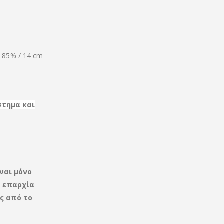
, 85% / 14 cm
στημα και
ναι μόνο
ι
επαρχία
ς από το