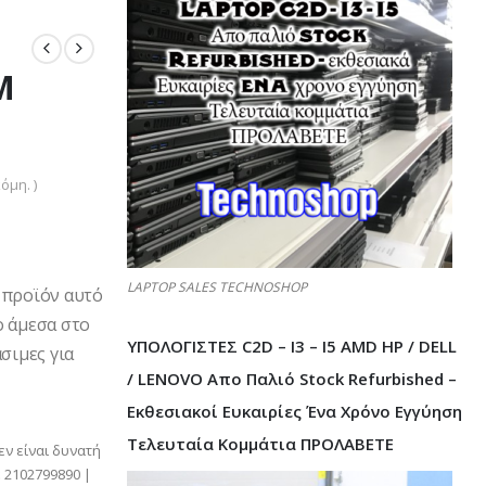
M
όμη. )
LAPTOP SALES TECHNOSHOP
 προϊόν αυτό
ο άμεσα στο
ΥΠΟΛΟΓΙΣΤΕΣ C2D – I3 – I5 AMD HP / DELL
σιμες για
/ LENOVO Απο Παλιό Stock Refurbished –
Εκθεσιακοί Ευκαιρίες Ένα Χρόνο Εγγύηση
Τελευταία Κομμάτια ΠΡΟΛΑΒΕΤΕ
εν είναι δυνατή
 2102799890 |