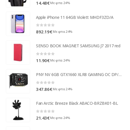
0
out of 5
14.48
€
Με φπα 24%
Apple iPhone 11 64GB Violett MHDF3ZD/A
0
out of 5
892.19
€
Με φπα 24%
SENSO BOOK MAGNET SAMSUNG J7 2017 red
0
out of 5
11.90
€
Με φπα 24%
PNY NV 6GB GTX1660 XLR8 GAMING OC DP/H/DVI - VCG16606SFPPB-O
0
out of 5
347.86
€
Με φπα 24%
Fan Arctic Breeze Black ABACO-BRZBK01-BL
0
out of 5
21.43
€
Με φπα 24%