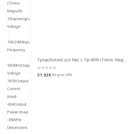
Τροφοδοτικό για Mac L Tip 60W (Τύπου Μagsafe 1)
0
out of 5
51.93
€
Με φπα 24%