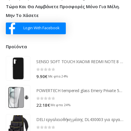
Τώρα Και Θα Λαμβάνετε Προσφορές Μόνο Για Μέλη.
Μην Το Χάσετε
Login With Facebook
Προϊόντα
SENSO SOFT TOUCH XIAOMI REDMI NOTE 8 black backcover
0
out of 5
9.90
€
Με φπα 24%
POWERTECH tempered glass Emery Private 5D TGC-0768 για iPhone 16 Pro Max, full glue
0
out of 5
22.18
€
Με φπα 24%
DELI εργαλειοθήκη μέσης DL430003 για εργαλεία χειρός, 25x12cm, μαύρη