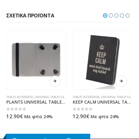
ΣΧΕΤΙΚΆ ΠΡΟΪΌΝΤΑ
TABLET ACCESSORIES
,
UNIVERSAL TABLET CASES
TABLET ACCESSORIES
,
UNIVERSAL TABLET CASES
PLANTS UNIVERSAL TABLET CASE 9-10''
KEEP CALM UNIVERSAL TABLET CASE 9-10''
0
out of 5
0
out of 5
12.90
€
12.90
€
Με φπα 24%
Με φπα 24%