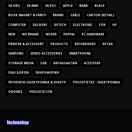
50-GRO
50-MAK
50-PUC
APPLE
BANK
BLACK
BOOK MAGNET & FANCY
BRAND
CABLE
CARTON (RETAIL)
COMPUTER
DELIVERY
DETECH
ELECTRONIC
FOR
HP
NEW
NO BRAND
NOSKR
PAYPAL
PC HARDWARE
PRINTER & ACCESSORY
PRODUCTS
REFURBISHED
RETAIL
SAMSUNG
SENSO ACCESSORIES
SMARTPHONE
STORAGE MEDIA
USB
ΑΝΤΑΛΛΑΚΤΙΚΆ
ΑΞΕΣΟΥΆΡ
ΕΊΔΗ ΔΏΡΩΝ
ΠΛΗΡΟΦΟΡΙΚΉ
ΠΡΟΪΌΝΤΑ>ΗΛΕΚΤΡΟΝΙΚΆ & ΗΛΕΚΤΡ
ΥΠΟΛΟΓΙΣΤΈΣ - ΗΛΕΚΤΡΟΝΙΚΆ
ΟΘΌΝΕΣ
ΥΠΟΛΟΓΙΣΤΏΝ