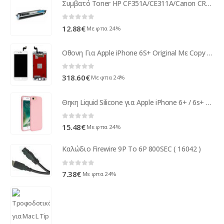
Συμβατό Toner HP CF351A/CE311A/Canon CRG729 Cyan 1200 Σελίδες ( 22163 )
0
out of 5
12.88
€
Με φπα 24%
Οθονη Για Apple iPhone 6S+ Original Με Copy Τζαμι Ασπρο
0
out of 5
318.60
€
Με φπα 24%
Θηκη Liquid Silicone για Apple iPhone 6+ / 6s+ Ροζ
0
out of 5
15.48
€
Με φπα 24%
Καλώδιο Firewire 9P To 6P 800SEC ( 16042 )
0
out of 5
7.38
€
Με φπα 24%