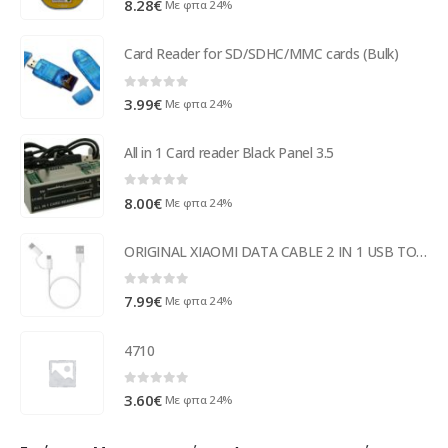
8.28
€
Με φπα 24%
Card Reader for SD/SDHC/MMC cards (Bulk)
0
out of 5
3.99
€
Με φπα 24%
All in 1 Card reader Black Panel 3.5
0
out of 5
8.00
€
Με φπα 24%
ORIGINAL XIAOMI DATA CABLE 2 IN 1 USB TO TYPE C | MICRO USB 1m white
0
out of 5
7.99
€
Με φπα 24%
4710
0
out of 5
3.60
€
Με φπα 24%