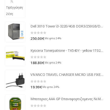
Dell 3010 Tower i3-3220/4GB DDR3/250GB/DVD/7P Grade A+ Refurbished PC ( 51365 )
0
out of 5
250.00
€
Με φπα 24%
Kyocera Tonerpatrone - TK540Y - yellow 1T02HLAEU0
0
out of 5
188.80
€
Με φπα 24%
VIVANCO TRAVEL CHARGER MICRO USB FIXED 2.4A black
0
out of 5
19.99
€
Με φπα 24%
Μπαταριες AAA GP Επαναφορτιζομενες ΝιΜΗ 950mAh (2 τεμ)
0
out of 5