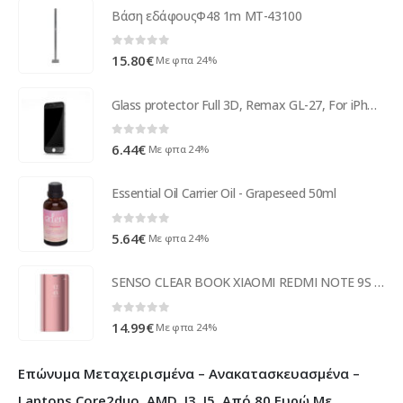
Βάση εδάφουςΦ48 1m MT-43100
0
out of 5
15.80
€
Με φπα 24%
Glass protector Full 3D, Remax GL-27, For iPhone 7/8, 0,3mm, Black - 52340
0
out of 5
6.44
€
Με φπα 24%
Essential Oil Carrier Oil - Grapeseed 50ml
0
out of 5
5.64
€
Με φπα 24%
SENSO CLEAR BOOK XIAOMI REDMI NOTE 9S / NOTE 9 PRO / NOTE 9 PRO MAX pink
0
out of 5
14.99
€
Με φπα 24%
Επώνυμα Μεταχειρισμένα – Ανακατασκευασμένα –
Laptops Core2duo, AMD, I3, I5, Από 80 Ευρώ Με