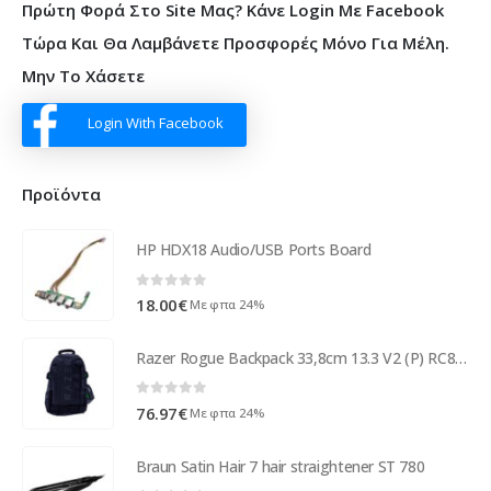
Πρώτη Φορά Στο Site Μας? Κάνε Login Με Facebook
Τώρα Και Θα Λαμβάνετε Προσφορές Μόνο Για Μέλη.
Μην Το Χάσετε
Login With Facebook
Προϊόντα
HP HDX18 Audio/USB Ports Board
0
out of 5
18.00
€
Με φπα 24%
Razer Rogue Backpack 33,8cm 13.3 V2 (P) RC81-03140101-0500
0
out of 5
76.97
€
Με φπα 24%
Braun Satin Hair 7 hair straightener ST 780