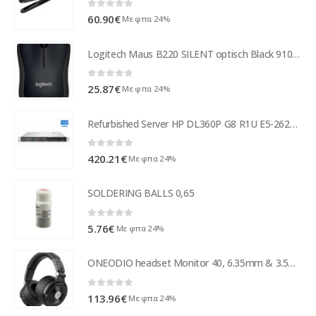
0
out of 5
60.90
€
Με φπα 24%
Logitech Maus B220 SILENT optisch Black 910-004881
0
out of 5
25.87
€
Με φπα 24%
Refurbished Server HP DL360P G8 R1U E5-2620/16GB DDR3/No HDD/1xPSU/DVD/P420i-1GB ( 96127 )
0
out of 5
420.21
€
Με φπα 24%
SOLDERING BALLS 0,65
0
out of 5
5.76
€
Με φπα 24%
ONEODIO headset Monitor 40, 6.35mm & 3.5mm σύνδεση, Hi-Res, 50mm, μαύρο
0
out of 5
113.96
€
Με φπα 24%