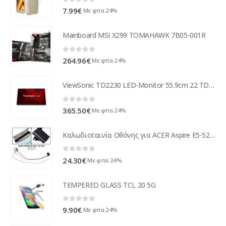
0
out of 5
7.99
€
Με φπα 24%
Mainboard MSI X299 TOMAHAWK 7B05-001R
0
out of 5
264.96
€
Με φπα 24%
ViewSonic TD2230 LED-Monitor 55.9cm 22 TD2230
0
out of 5
365.50
€
Με φπα 24%
Καλωδιοταινία Οθόνης για ACER Aspire E5-523 30PIN
0
out of 5
24.30
€
Με φπα 24%
TEMPERED GLASS TCL 20 5G
0
out of 5
9.90
€
Με φπα 24%