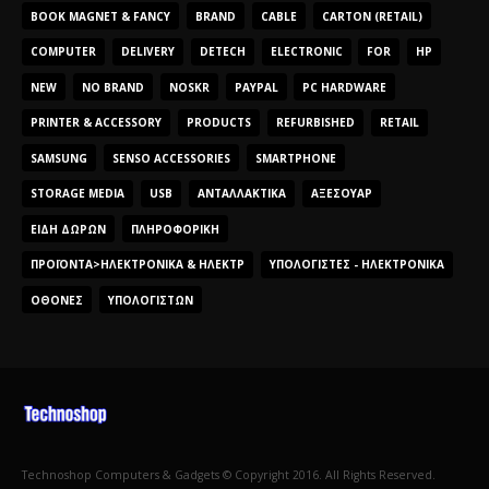
BOOK MAGNET & FANCY
BRAND
CABLE
CARTON (RETAIL)
COMPUTER
DELIVERY
DETECH
ELECTRONIC
FOR
HP
NEW
NO BRAND
NOSKR
PAYPAL
PC HARDWARE
PRINTER & ACCESSORY
PRODUCTS
REFURBISHED
RETAIL
SAMSUNG
SENSO ACCESSORIES
SMARTPHONE
STORAGE MEDIA
USB
ΑΝΤΑΛΛΑΚΤΙΚΆ
ΑΞΕΣΟΥΆΡ
ΕΊΔΗ ΔΏΡΩΝ
ΠΛΗΡΟΦΟΡΙΚΉ
ΠΡΟΪΌΝΤΑ>ΗΛΕΚΤΡΟΝΙΚΆ & ΗΛΕΚΤΡ
ΥΠΟΛΟΓΙΣΤΈΣ - ΗΛΕΚΤΡΟΝΙΚΆ
ΟΘΌΝΕΣ
ΥΠΟΛΟΓΙΣΤΏΝ
Technoshop Computers & Gadgets © Copyright 2016. All Rights Reserved.