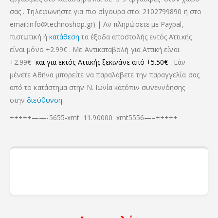
σας . Τηλεφωνήστε για πιο σίγουρα στο: 2102799890 ή στο
email:info@technoshop.gr) | Αν πληρώσετε με Paypal,
πιστωτική ή
κατάθεση
τα έξοδα αποστολής εντός Αττικής
είναι μόνο +2.99€ . Με Αντικαταβολή για Αττική είναι
+2.99€
και για εκτός Αττικής ξεκινάνε από +5.50€
. Εάν
μένετε Αθήνα μπορείτε να παραλάβετε την παραγγελία σας
από το κατάστημα στην Ν. Ιωνία κατόπιν συνεννόησης
στην
διεύθυνση
+++++——-5655-xmt 11.90000 xmt5556—–+++++