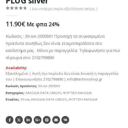
PLUG silver
( Δεν υπάρχει καμία αξιολόγηση ακόμη. )
0
out of 5
11.90
€
Με φπα 24%
Κωδικός : 30-ise-2009361 Προσοχή τα συγκεκριμένα
προϊόντα συνήθως δεν είναι ετοιμοπαράδοτα στο
κατάστημα μας . Μόνο με παραγγελία. Τηλεφωνήστε για πιο
σίγουρα στο: 2102799890
Availability:
Εξαντλημένο | Αυτή την περίοδο δεν είναι δυνατή η παραγγελία
του | Επικοινωνήστε 2102799890 | info@technoshop.gr
Κωδικός προϊόντος:
30-ise-2009361
Κατηγορίες:
ΚΑΛΩΔΙΑ-DATA CABLES
,
ΦΟΡΤΙΣΗ-ΚΑΛΩΔΙΑ
Ετικέτες:
30-ise
,
ΚΑΛΩΔΙΑ-DATA CABLES
,
ΦΟΡΤΙΣΗ-ΚΑΛΩΔΙΑ