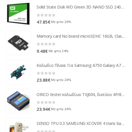
Solid State Disk WD Green 3D NAND SSD 240GB WDS240G2G0A
0
out of 5
47.85
€
Με φπα 24%
Memory card No brand microSDHC 16GB, Class 10 + Adapter - 62023
0
out of 5
9.48
€
Με φπα 24%
Καλωδιο Πλακε Για Samsung A750 Galaxy A7 2018 Με Υποδοχη Φορτισης
0
out of 5
23.88
€
Με φπα 24%
ORICO tester καλωδίων TXJ004, δικτύου 4P/8P & τηλεφώνου 2P/4P/6P
0
out of 5
23.94
€
Με φπα 24%
SENSO TPU 0.3 SAMSUNG XCOVER 4 trans backcover