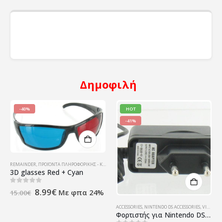
Δημοφιλή
-40%
HOT
-41%
REMAINDER
,
ΠΡΟΪΌΝΤΑ ΠΛΗΡΟΦΟΡΙΚΉΣ - ΚΙΝΗΤΉΣ ΤΗΛΕΦΩΝΊΑΣ - ΗΛΕΚΤΡΟΝΙΚΆ
3D glasses Red + Cyan
Original
Η
0
out of 5
8.99
€
Με φπα 24%
15.00
€
price
τρέχουσα
was:
τιμή
ACCESSORIES
,
NINTENDO DS ACCESSORIES
,
VIDEO GAMES (CONSOLES & ACCESSORIES)
15.00€.
είναι:
Φορτιστής για Nintendo DS Game Boy Advance SP (GBA)