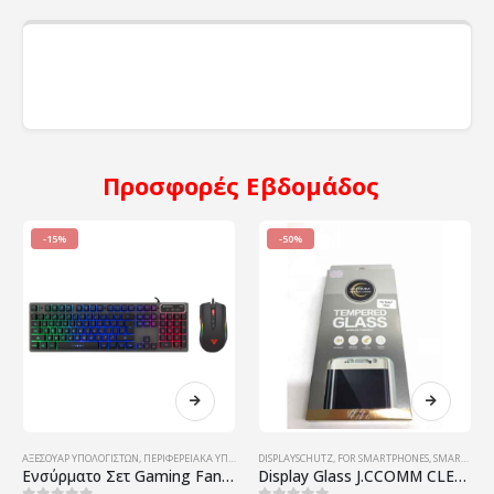
Προσφορές
Εβδομάδος
-15%
-50%
ΑΞΕΣΟΥΆΡ ΥΠΟΛΟΓΙΣΤΏΝ
,
ΠΕΡΙΦΕΡΕΙΑΚΆ ΥΠΟΛΟΓΙΣΤΏΝ
DISPLAYSCHUTZ
,
ΠΡΟΪΌΝΤΑ ΠΛΗΡΟΦΟΡΙΚΉΣ - ΚΙΝΗΤΉΣ ΤΗΛΕ
,
FOR SMARTPHONES
,
SMARTPHONE
Ενσύρματο Σετ Gaming FanTech KX-301, Μαύρο – 6108
Display Glass J.CCOMM CLEAR for Samsung Galaxy Note 7 RETAIL