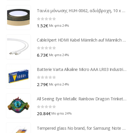
Ταινία μόνωσης HUH-0062, αδιάβροχη, 10 x 2mm, 2m
0
out of 5
1.52
€
Με φπα 24%
CableXpert HDMI Kabel Männlich auf Männlich CC-HDMI4-W-10
0
out of 5
6.73
€
Με φπα 24%
Batterie Varta Alkaline Micro AAA LR03 Industrial Box 10er. 04003 211 111
0
out of 5
2.79
€
Με φπα 24%
All Seeing Eye Metallic Rainbow Dragon Trinket Box
0
out of 5
20.84
€
Με φπα 24%
Tempered glass No brand, for Samsung Note 3 Neo, 0.3mm, Transparent - 52077