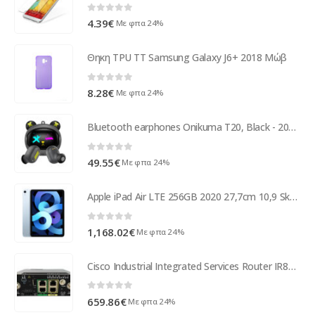
0
out of 5
4.39
€
Με φπα 24%
Θηκη TPU TT Samsung Galaxy J6+ 2018 Μώβ
0
out of 5
8.28
€
Με φπα 24%
Bluetooth earphones Onikuma T20, Black - 20780
0
out of 5
49.55
€
Με φπα 24%
Apple iPad Air LTE 256GB 2020 27,7cm 10,9 Sky Blau MYH62FD/A
0
out of 5
1,168.02
€
Με φπα 24%
Cisco Industrial Integrated Services Router IR807G-LTE-GA-K9
0
out of 5
659.86
€
Με φπα 24%