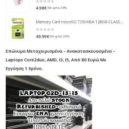
0
out of 5
4.98
€
Με φπα 24%
Memory Card microSD TOSHIBA 128GB CLASS 10
0
out of 5
49.99
€
Με φπα 24%
Επώνυμα Μεταχειρισμένα – Ανακατασκευασμένα –
Laptops Core2duo, AMD, I3, I5, Από 80 Ευρώ Με
Εγγύηση 1 Χρόνο.