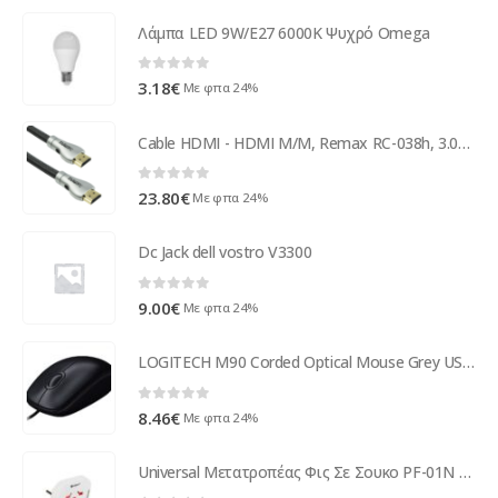
Λάμπα LED 9W/E27 6000K Ψυχρό Omega
0
out of 5
3.18
€
Με φπα 24%
Cable HDMI - HDMI M/M, Remax RC-038h, 3.0m, Braided - 18283
0
out of 5
23.80
€
Με φπα 24%
Dc Jack dell vostro V3300
0
out of 5
9.00
€
Με φπα 24%
LOGITECH M90 Corded Optical Mouse Grey USB EWR2 910-001793
0
out of 5
8.46
€
Με φπα 24%
Universal Μετατροπέας Φις Σε Σουκο PF-01N με προστασία ( 30522 )