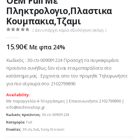
OEM Full Με
Πληκτρολογιο,Πλαστικα
Κουμπακια,Τζαμι
( Δεν υπάρχει καμία αξιολόγηση ακόμη. )
0
out of 5
15.90
€
Με φπα 24%
Κωδικός : 30-cti-009091224 Προσοχή τα συγκεκριμένα
προϊόντα συνήθως δεν είναι ετοιμοπαράδοτα στο
κατάστημα μας . Ερχονται απο τον προμηθε Τηλεφωνήστε
για πιο σίγουρα στο: 2102799890
Availability:
Με παραγγελία 4-10 εργάσιμες | Επικοινωνήστε 2102799890 |
info@technoshop.gr
Κωδικός προϊόντος:
30-cti-009091224
Κατηγορία:
Full
Ετικέτες:
30-cti
,
full
,
Sony Ericsson