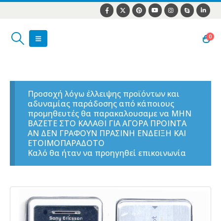
0
Προσοχή λόγω έλλειψης προϊόντων και
αδυναμίας παράδοσης από κάποιους
προμηθευτές θα παρακαλουσαμε να ΜΗΝ
ΒΑΖΕΤΕ ΣΤΟ ΚΑΛΑΘΙ ΓΙΑ ΑΓΟΡΑ ΠΡΟΙΝΤΑ
ΑΝ ΔΕΝ ΓΡΑΦΟΥΝ ΠΡΑΣΙΝΗ ΕΝΔΕΙΞΗ ΚΑΙ
ΕΤΟΙΜΟΠΑΡΑΔΟΤΟ
Καλό θα ήταν να προηγηθεί επικοινωνία