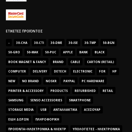
ΕΤΙΚΈΤΕΣ ΠΡΟΪΌΝΤΟΣ
-
30-CHA
30-CTI
30-DME
30-ISE
30-TMP
50-BGN
50-GRO
50-MAK
50-PUC
APPLE
BANK
BLACK
BOOK MAGNET & FANCY
BRAND
CABLE
CARTON (RETAIL)
COMPUTER
DELIVERY
DETECH
ELECTRONIC
FOR
HP
NEW
NO BRAND
NOSKR
PAYPAL
PC HARDWARE
PRINTER & ACCESSORY
PRODUCTS
REFURBISHED
RETAIL
SAMSUNG
SENSO ACCESSORIES
SMARTPHONE
STORAGE MEDIA
USB
ΑΝΤΑΛΛΑΚΤΙΚΆ
ΑΞΕΣΟΥΆΡ
ΕΊΔΗ ΔΏΡΩΝ
ΠΛΗΡΟΦΟΡΙΚΉ
ΠΡΟΪΌΝΤΑ>ΗΛΕΚΤΡΟΝΙΚΆ & ΗΛΕΚΤΡ
ΥΠΟΛΟΓΙΣΤΈΣ - ΗΛΕΚΤΡΟΝΙΚΆ