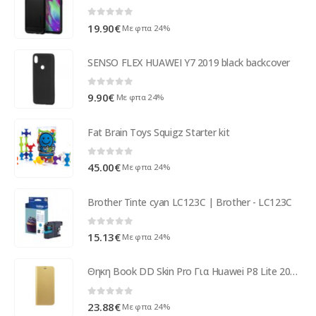
0
out of 5
19.90
€
Με φπα 24%
SENSO FLEX HUAWEI Y7 2019 black backcover
0
out of 5
9.90
€
Με φπα 24%
Fat Brain Toys Squigz Starter kit
0
out of 5
45.00
€
Με φπα 24%
Brother Tinte cyan LC123C | Brother - LC123C
0
out of 5
15.13
€
Με φπα 24%
Θηκη Book DD Skin Pro Για Huawei P8 Lite 2017 / P9 Lite 2017 Χρυση
0
out of 5
23.88
€
Με φπα 24%