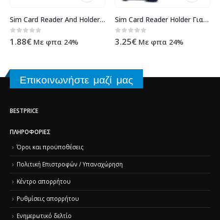
Sim Card Reader And Holder For SonyEricsson K800 – X8 – E15 OR
Sim Card Reader Holder Για SonyEricsson Xperia Play-R800 OR
0
out of 5
0
out of 5
1.88
€
3.25
€
Με φπα 24%
Με φπα 24%
Επικοινωνήστε μαζί μας
BESTPRICE
ΠΛΗΡΟΦΟΡΊΕΣ
Όροι και προϋποθέσεις
Πολιτική Επιστροφών / Υπαναχώρηση
Κέντρο απορρήτου
Ρυθμίσεις απορρήτου
Ενημερωτικό δελτίο