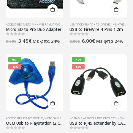
ACCESSORIES
,
PARTS
,
ΜΝΉΜΕΣ RAM
,
ΠΡΟΪΌΝΤΑ TECHNOSHOP
USB
,
ΠΡΟΪΌΝΤΑ ΠΛΗΡΟΦΟΡΙΚΉΣ - ΚΙΝΗΤΉΣ ΤΗΛΕΦΩΝΊΑΣ - ΗΛΕΚΤΡΟΝΙΚΆ
,
ΥΠΟΛΟΓΙΣΤΈΣ - ΗΛΕΚΤΡΟΝΙΚΆ
Micro SD to Pro Duo Adapter
USB to FireWire 4 Pins 1.2m
Original
Η
Original
Η
0
out of 5
0
out of 5
3.45
€
6.00
€
Με φπα 24%
Με φπα 24%
9.00
€
8.00
€
price
τρέχουσα
price
τρέχουσα
was:
τιμή
was:
τιμή
9.00€.
είναι:
8.00€.
είναι:
3.45€.
6.00€.
HOT
HOT
-13%
-56%
ACCESSORIES
,
PS2 ACCESSORIES
,
VIDEO GAMES (CONSOLES & ACCESSORIES)
NO NAME
,
ΑΞΕΣΟΥΆΡ
,
,
ΠΡΟΪΌΝΤΑ TECHNOSHOP
ΠΡΟΪΌΝΤΑ TECHNOSHOP
,
,
ΥΠΟ
ΣΥ
OEM Usb to Playstation (2 Controllers ps2 for play with Pc)
USB to RJ45 extender by CAT-5E cable 50m (Bulk)
0
out of 5
0
out of 5