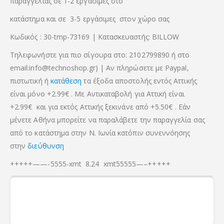
παραγγελίας σε 1-2 εργάσιμες στο
κατάστημα και σε 3-5 εργάσιμες στον χώρο σας
Κωδικός : 30-tmp-73169 | Κατασκευαστής: BILLOW
Τηλεφωνήστε για πιο σίγουρα στο: 2102799890 ή στο
email:info@technoshop.gr) | Αν πληρώσετε με Paypal,
πιστωτική ή
κατάθεση
τα έξοδα αποστολής εντός Αττικής
είναι μόνο +2.99€ . Με Αντικαταβολή για Αττική είναι
+2.99€
και για εκτός Αττικής ξεκινάνε από +5.50€
. Εάν
μένετε Αθήνα μπορείτε να παραλάβετε την παραγγελία σας
από το κατάστημα στην Ν. Ιωνία κατόπιν συνεννόησης
στην
διεύθυνση
+++++——-5555-xmt 8.24 xmt55555—–+++++