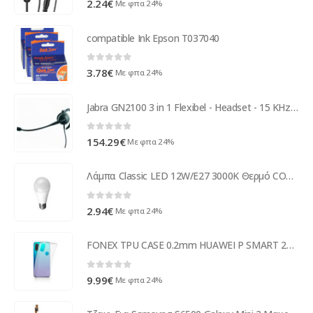
2.24
€
Με φπα 24%
compatible Ink Epson T037040
0
out of 5
3.78
€
Με φπα 24%
Jabra GN2100 3 in 1 Flexibel - Headset - 15 KHz 2126-82-04
0
out of 5
154.29
€
Με φπα 24%
Λάμπα Classic LED 12W/E27 3000K Θερμό COM ( 13178 )
0
out of 5
2.94
€
Με φπα 24%
FONEX TPU CASE 0.2mm HUAWEI P SMART 2020 backcover
0
out of 5
9.99
€
Με φπα 24%