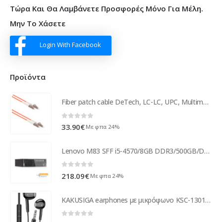
Τώρα Και Θα Λαμβάνετε Προσφορές Μόνο Για Μέλη.
Μην Το Χάσετε
Login With Facebook
Προϊόντα
Fiber patch cable DeTech, LC-LC, UPC, Multimode, Duplex, 10m, Orange - 18343
0
out of 5
33.90
€
Με φπα 24%
Lenovo M83 SFF i5-4570/8GB DDR3/500GB/DVD/8P Grade A+ Refurbished PC ( 97220 )
0
out of 5
218.09
€
Με φπα 24%
KAKUSIGA earphones με μικρόφωνο KSC-1301, 3.5mm σύνδεση, 14mm, 1.1m, μαύρα
0
out of 5