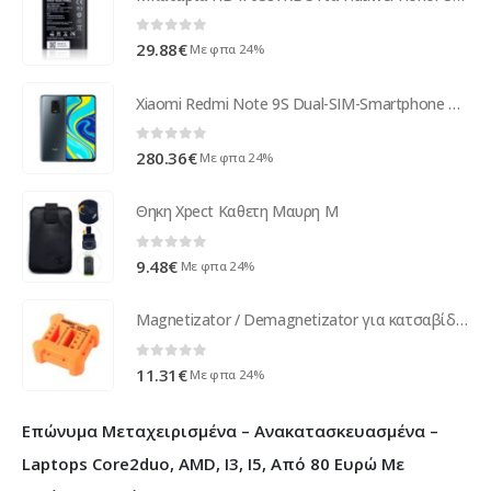
0
out of 5
29.88
€
Με φπα 24%
Xiaomi Redmi Note 9S Dual-SIM-Smartphone Grau 64GB MZB9115EU
0
out of 5
280.36
€
Με φπα 24%
Θηκη Xpect Καθετη Μαυρη M
0
out of 5
9.48
€
Με φπα 24%
Magnetizator / Demagnetizator για κατσαβίδια, Jakemy X3 - 17603
0
out of 5
11.31
€
Με φπα 24%
Επώνυμα Μεταχειρισμένα – Ανακατασκευασμένα –
Laptops Core2duo, AMD, I3, I5, Από 80 Ευρώ Με