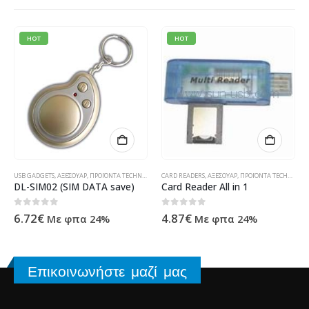
HOT
HOT
ΡΟΪΌΝΤΑ TECHNOSHOP
,
ΥΠΟΛΟΓΙΣΤΈΣ - ΗΛΕΚΤΡΟΝΙΚΆ
USB GADGETS
,
ΑΞΕΣΟΥΆΡ
,
ΠΡΟΪΌΝΤΑ TECHNOSHOP
,
CARD READERS
ΥΠΟΛΟΓΙΣΤΈΣ - ΗΛΕΚΤΡΟΝΙΚΆ
,
ΑΞΕΣΟΥΆΡ
,
ΠΡΟΪΌΝΤΑ TECHNOSHOP
DL-SIM02 (SIM DATA save)
Card Reader All in 1
0
out of 5
0
out of 5
6.72
€
4.87
€
Με φπα 24%
Με φπα 24%
Επικοινωνήστε μαζί μας