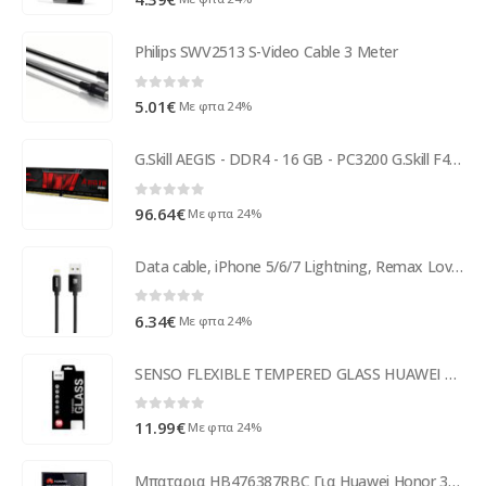
Philips SWV2513 S-Video Cable 3 Meter
0
out of 5
5.01
€
Με φπα 24%
G.Skill AEGIS - DDR4 - 16 GB - PC3200 G.Skill F4-3200C16S-16GIS
0
out of 5
96.64
€
Με φπα 24%
Data cable, iPhone 5/6/7 Lightning, Remax Lovely, 1.0m, Black - 14426
0
out of 5
6.34
€
Με φπα 24%
SENSO FLEXIBLE TEMPERED GLASS HUAWEI P10 LITE
0
out of 5
11.99
€
Με φπα 24%
Μπαταρια HB476387RBC Για Huawei Honor 3X G750 Bulk OR