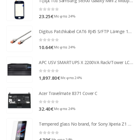
Τζαμι Για Samsung S6500 Galaxy Mini 2 Μαυρο Grade A
0
out of 5
23.25
€
Με φπα 24%
Digitus Patchkabel CAT6 RJ45 S/FTP Lä¤nge 15m Grey DK-1644-150
0
out of 5
10.64
€
Με φπα 24%
APC USV SMARTUPS X 2200VA Rack/Tower LCD 200-240V SMX2200HV
0
out of 5
1,897.80
€
Με φπα 24%
Acer Travelmate 8371 Cover C
0
out of 5
32.40
€
Με φπα 24%
Tempered glass No brand, for Sony Xperia Z1 mini, 0.4 mm, 0.3mm, Transparent - 52132
0
out of 5
4.39
€
Με φπα 24%