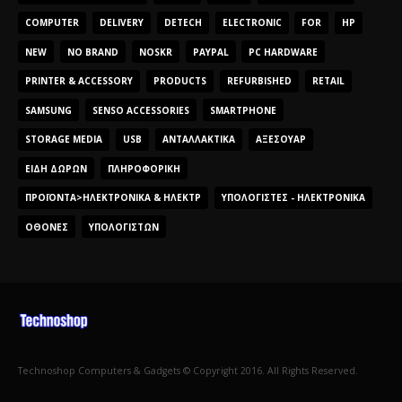
COMPUTER
DELIVERY
DETECH
ELECTRONIC
FOR
HP
NEW
NO BRAND
NOSKR
PAYPAL
PC HARDWARE
PRINTER & ACCESSORY
PRODUCTS
REFURBISHED
RETAIL
SAMSUNG
SENSO ACCESSORIES
SMARTPHONE
STORAGE MEDIA
USB
ΑΝΤΑΛΛΑΚΤΙΚΆ
ΑΞΕΣΟΥΆΡ
ΕΊΔΗ ΔΏΡΩΝ
ΠΛΗΡΟΦΟΡΙΚΉ
ΠΡΟΪΌΝΤΑ>ΗΛΕΚΤΡΟΝΙΚΆ & ΗΛΕΚΤΡ
ΥΠΟΛΟΓΙΣΤΈΣ - ΗΛΕΚΤΡΟΝΙΚΆ
ΟΘΌΝΕΣ
ΥΠΟΛΟΓΙΣΤΏΝ
Technoshop Computers & Gadgets © Copyright 2016. All Rights Reserved.