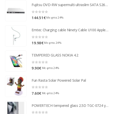
Fujitsu DVD-RW supermulti ultraslim SATA S26361-F3778-L1
0
out of 5
144.51
€
Με φπα 24%
Emtec Charging cable Ninety Cable U100 Apple - iPod/iPhone/iPad
0
out of 5
19.98
€
Με φπα 24%
TEMPERED GLASS NOKIA 4.2
0
out of 5
9.90
€
Με φπα 24%
Fun Rasta Solar Powered Solar Pal
0
out of 5
7.60
€
Με φπα 24%
POWERTECH tempered glass 2.5D TGC-0724 για Samsung Galaxy S25 Ultra