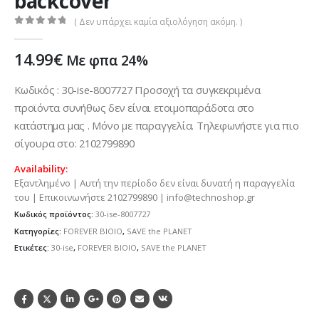
backcover
( Δεν υπάρχει καμία αξιολόγηση ακόμη. )
0
out of 5
14.99
€
Με φπα 24%
Κωδικός : 30-ise-8007727 Προσοχή τα συγκεκριμένα
προϊόντα συνήθως δεν είναι ετοιμοπαράδοτα στο
κατάστημα μας . Μόνο με παραγγελία. Τηλεφωνήστε για πιο
σίγουρα στο: 2102799890
Availability:
Εξαντλημένο | Αυτή την περίοδο δεν είναι δυνατή η παραγγελία
του | Επικοινωνήστε 2102799890 | info@technoshop.gr
Κωδικός προϊόντος:
30-ise-8007727
Κατηγορίες:
FOREVER BIOIO
,
SAVE the PLANET
Ετικέτες:
30-ise
,
FOREVER BIOIO
,
SAVE the PLANET