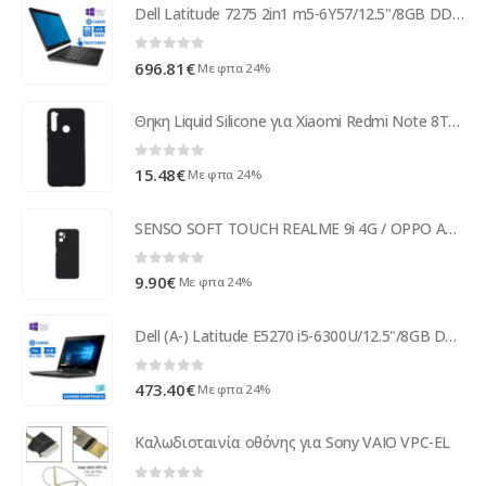
Dell Latitude 7275 2in1 m5-6Y57/12.5"/8GB DDR3 Touchscreen/128GB M.2 SSD/No ODD/Camera/10P Grade A R ( 97333 )
0
out of 5
696.81
€
Με φπα 24%
Θηκη Liquid Silicone για Xiaomi Redmi Note 8T Μαυρη
0
out of 5
15.48
€
Με φπα 24%
SENSO SOFT TOUCH REALME 9i 4G / OPPO A96 4G black backcover
0
out of 5
9.90
€
Με φπα 24%
Dell (A-) Latitude E5270 i5-6300U/12.5"/8GB DDR4/256GB M.2 SSD/No ODD/Camera/10P Grade A- Refurbishe ( 97697 )
0
out of 5
473.40
€
Με φπα 24%
Καλωδιοταινία οθόνης για Sony VAIO VPC-EL