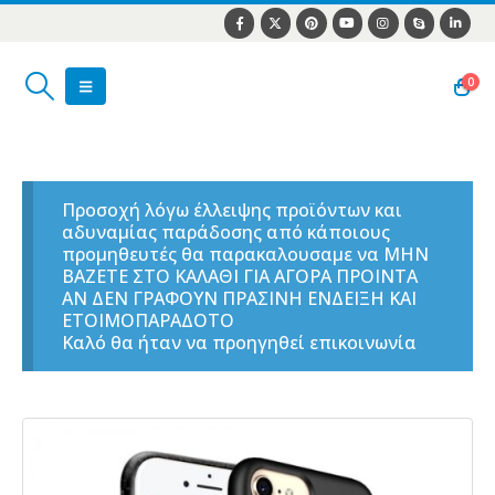
0
Προσοχή λόγω έλλειψης προϊόντων και
αδυναμίας παράδοσης από κάποιους
προμηθευτές θα παρακαλουσαμε να ΜΗΝ
ΒΑΖΕΤΕ ΣΤΟ ΚΑΛΑΘΙ ΓΙΑ ΑΓΟΡΑ ΠΡΟΙΝΤΑ
ΑΝ ΔΕΝ ΓΡΑΦΟΥΝ ΠΡΑΣΙΝΗ ΕΝΔΕΙΞΗ ΚΑΙ
ΕΤΟΙΜΟΠΑΡΑΔΟΤΟ
Καλό θα ήταν να προηγηθεί επικοινωνία