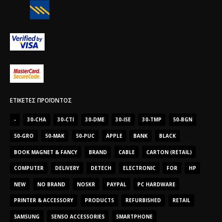
ΕΤΙΚΈΤΕΣ ΠΡΟΪΌΝΤΟΣ
-
30-CHA
30-CTI
30-DME
30-ISE
30-TMP
50-BGN
50-GRO
50-MAK
50-PUC
APPLE
BANK
BLACK
BOOK MAGNET & FANCY
BRAND
CABLE
CARTON (RETAIL)
COMPUTER
DELIVERY
DETECH
ELECTRONIC
FOR
HP
NEW
NO BRAND
NOSKR
PAYPAL
PC HARDWARE
PRINTER & ACCESSORY
PRODUCTS
REFURBISHED
RETAIL
SAMSUNG
SENSO ACCESSORIES
SMARTPHONE