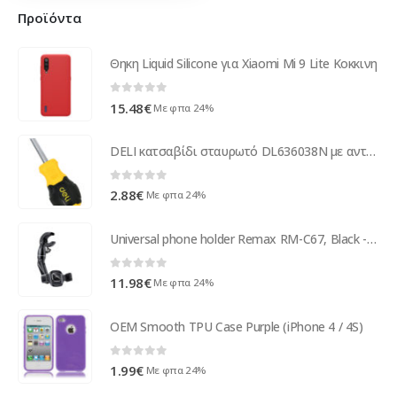
Προϊόντα
Θηκη Liquid Silicone για Xiaomi Mi 9 Lite Κοκκινη
0
out of 5
15.48
€
Με φπα 24%
DELI κατσαβίδι σταυρωτό DL636038N με αντιολισθητική λαβή, μαγνητικό, PH2x38mm
0
out of 5
2.88
€
Με φπα 24%
Universal phone holder Remax RM-C67, Black - 17765
0
out of 5
11.98
€
Με φπα 24%
OEM Smooth TPU Case Purple (iPhone 4 / 4S)
0
out of 5
1.99
€
Με φπα 24%