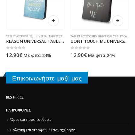
TABLET ACCESSORIES
,
UNIVERSAL TABLET CASES
TABLET ACCESSORIES
,
UNIVERSAL TABLET CASES
REASON UNIVERSAL TABLET CASE 7-8''
DONT TOUCH ME UNIVERSAL TABLET CASE 9-10''
0
out of 5
0
out of 5
12.90
€
12.90
€
Με φπα 24%
Με φπα 24%
Επικοινωνήστε μαζί μας
BESTPRICE
ΠΛΗΡΟΦΟΡΊΕΣ
Όροι και προϋποθέσεις
Πολιτική Επιστροφών / Υπαναχώρηση