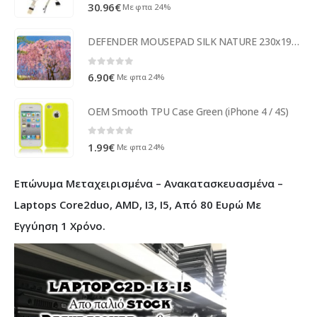
0
out of 5
30.96
€
Με φπα 24%
DEFENDER MOUSEPAD SILK NATURE 230x190x1.6mm (BLOSSOM)
0
out of 5
6.90
€
Με φπα 24%
OEM Smooth TPU Case Green (iPhone 4 / 4S)
0
out of 5
1.99
€
Με φπα 24%
Επώνυμα Μεταχειρισμένα – Ανακατασκευασμένα –
Laptops Core2duo, AMD, I3, I5, Από 80 Ευρώ Με
Εγγύηση 1 Χρόνο.