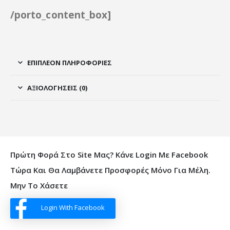
30.00€.
11.99€.
/porto_content_box]
ΕΠΙΠΛΈΟΝ ΠΛΗΡΟΦΟΡΊΕΣ
ΑΞΙΟΛΟΓΉΣΕΙΣ (0)
Πρώτη Φορά Στο Site Μας? Κάνε Login Με Facebook
Τώρα Και Θα Λαμβάνετε Προσφορές Μόνο Για Μέλη.
Μην Το Χάσετε
Login With Facebook