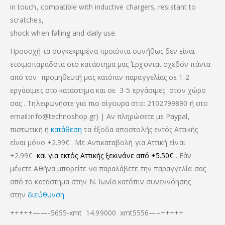
in touch, compatible with inductive chargers, resistant to
scratches,
shock when falling and daily use.
Προσοχή τα συγκεκριμένα προϊόντα συνήθως δεν είναι
ετοιμοπαράδοτα στο κατάστημα μας Έρχονται σχεδόν πάντα
από τον προμηθευτή μας κατόπιν παραγγελίας σε 1-2
εργάσιμες στο κατάστημα και σε 3-5 εργάσιμες στον χώρο
σας . Τηλεφωνήστε για πιο σίγουρα στο: 2102799890 ή στο
email:info@technoshop.gr) | Αν πληρώσετε με Paypal,
πιστωτική ή
κατάθεση
τα έξοδα αποστολής εντός Αττικής
είναι μόνο +2.99€ . Με Αντικαταβολή για Αττική είναι
+2.99€
και για εκτός Αττικής ξεκινάνε από +5.50€
. Εάν
μένετε Αθήνα μπορείτε να παραλάβετε την παραγγελία σας
από το κατάστημα στην Ν. Ιωνία κατόπιν συνεννόησης
στην
διεύθυνση
+++++——-5655-xmt 14.99000 xmt5556—–+++++